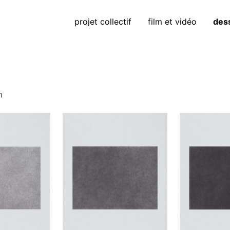
projet collectif
film et vidéo
des
m