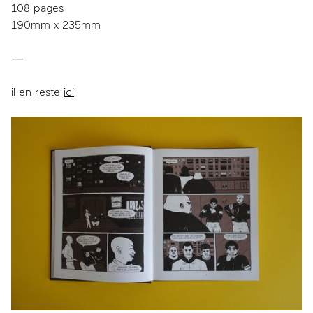
108 pages
190mm x 235mm
—
il en reste
ici