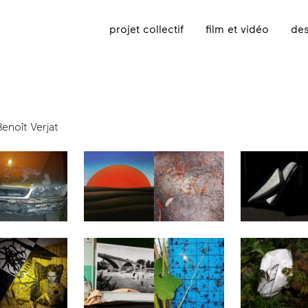
projet collectif
film et vidéo
des
noît Verjat